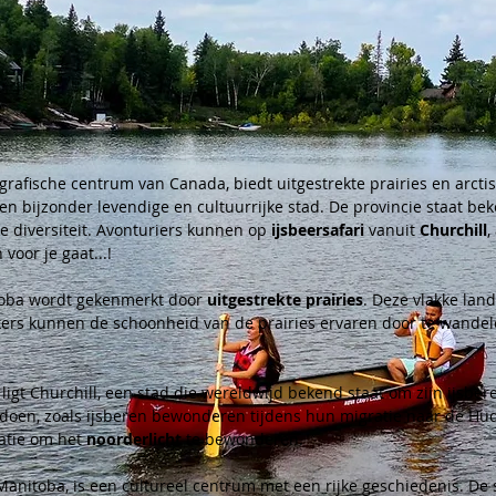
ografische centrum van Canada, biedt uitgestrekte prairies en arcti
en bijzonder levendige en cultuurrijke stad. De provincie staat beke
le diversiteit. Avonturiers kunnen op 
ijsbeersafari 
vanuit 
Churchill
,
voor je gaat...!
toba wordt gekenmerkt door 
uitgestrekte prairies
. Deze vlakke lan
rs kunnen de schoonheid van de prairies ervaren door te wandelen,
igt Churchill, een stad die wereldwijd bekend staat om zijn ijsbe
pdoen, zoals ijsberen bewonderen tijdens hun migratie naar de Hud
atie om het 
noorderlicht 
te bewonderen.
Manitoba, is een cultureel centrum met een rijke geschiedenis. De 