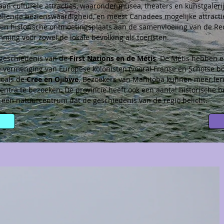
aan culturele attracties, waaronder musea, theaters en kunstgalerij
allende bezienswaardigheid, en meest Canadees mogelijke attractie
een historische ontmoetingsplaats aan de samenvloeiing van de Red
mming voor zowel de lokale bevolking als toeristen.
 geschiedenis van de 
First Nations en de Métis
. De Métis hebben e
 de vermenging van Europese kolonisten (vooral Franse en Schotse b
oals de 
Cree en Ojibwe
. Bezoekers van Manitoba kunnen meer lere
centra te bezoeken. De provincie heeft ook een aantal historische 
 een natuurcentrum dat de geschiedenis van de regio belicht.