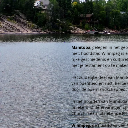
Manitoba
, gelegen in het ge
niet: hoofdstad Winnipeg is e
rijke geschiedenis en culture
niet je testament op te maken 
Het zuidelijke deel van Mani
van openheid en rust. Bezoeke
door de open landschappen.
In het noorden van Manitoba l
unieke wildlife-ervaringen o
Churchill een uitstekende loc
Winnipeg
, de hoofdstad van 