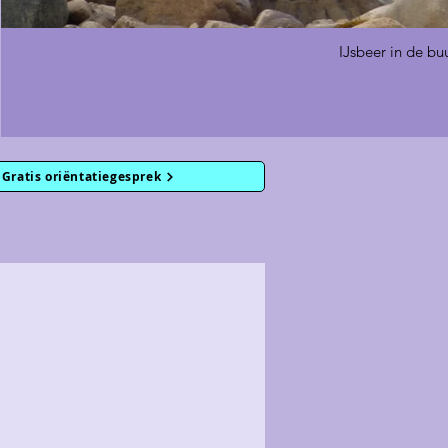
IJsbeer in de bu
Gratis oriëntatiegesprek