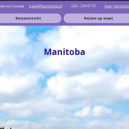
026 - 234 01 01
taten en Canada
travel@hamiltonia.nl
Over Hamiltoni
Reisoverzicht
Reizen op maat
Manitoba