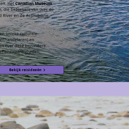
en. Het 
Canadian Museum 
, die bezoekers van over de 
 River en de Assiniboine 
en unieke culturele 
onthandelaren) en 
n over deze bijzondere 
bezienswaardigheden, 
Bekijk reisideeën