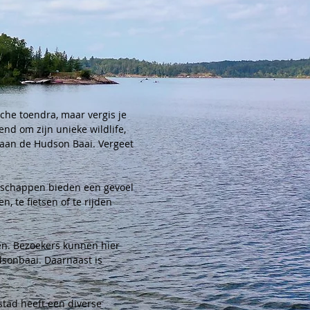
sche toendra, maar vergis je 
nd om zijn unieke wildlife, 
 aan de Hudson Baai. Vergeet 
dschappen bieden een gevoel 
 te fietsen of te rijden 
ren. Bezoekers kunnen hier 
sonbaai. Daarnaast is 
stad heeft een diverse 