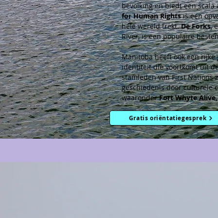
bevolking en biedt een scala 
for Human Rights
 is een opv
hele wereld trekt. 
De Forks
, 
River, is een populaire beste
Manitoba heeft ook een rijke
identiteit die voortkomt uit
stamleden van First Nations z
geschiedenis door culturele 
waaronder 
Fort Whyte Alive,
Gratis oriëntatiegesprek