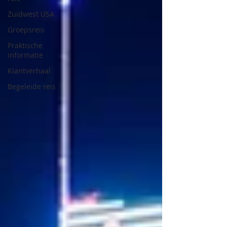
Zuidwest USA
Groepsreis
Praktische
informatie
Klantverhaal
Begeleide reis