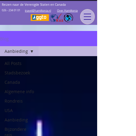
Reizen naar de Verenigde Staten en Canada
026 - 234 01 01
travel@hamiltonia.nl
Over Hamiltonia
Blog
Aanbieding
All Posts
Stadsbezoek
Canada
Algemene info
Rondreis
USA
Aanbieding
Bijzondere
reis