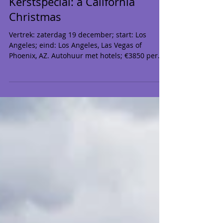
USA
Kerstspecial: a California
Christmas
Vertrek: zaterdag 19 december; start: Los
Angeles; eind: Los Angeles, Las Vegas of
Phoenix, AZ. Autohuur met hotels; €3850 per
persoon op basis van twee personen.
Prijsvoorbeeld voor een gezin van 4: €2450 per
persoon. Ga deze kerstvakantie naar Californië!
Beleef Los Angeles als een local, vier kerst
vanuit de woestijn nabij Death Valley met
uitzicht op de besneeuwde toppen van de
Sierra Nevada - of kies voor de kerst aan de
prachtige Californische kust en maak een
roadtrip