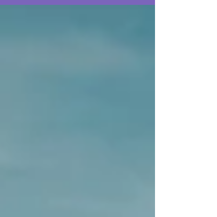
eindplaats: Calgary; autohuur met hotels;
€3375 per persoon Ga op deze fantastische
herfstreis naar de Canadese Rockies. Aan het
eind van het seizoen zijn de grote hordes
toeristen weg en de herfstkleuren maken de
Rockies nog net wat magischer dan ze normaal
zijn. Tijdens deze reis bezoek je alle drie van
Alberta's Rocky Mountains nationale parken:
natuurlijk de wereldberoemde parken van
Banff en Jasper en de prachtige Icefields
Parkway d