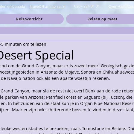
026 - 234 01 01
taten en Canada
travel@hamiltonia.nl
Over Hamiltoni
Reisoverzicht
Reizen op maat
5 minuten om te lezen
Desert Special
kend om de Grand Canyon, maar er is zoveel meer! Geologisch gezie
e woestijngebieden in Arizona: de Mojave, Sonora en Chihuahuawoes
de Navajo-nation ook als een aparte woestijn rekenen.
e Grand Canyon, maar sla de rest niet over! Denk aan de rode rotse
 parken van Arizona: Petrified Forest en Saguero (bij Tucson), die
n. In het zuiden van de staat kun je in Organ Pipe National Reser
jken. Maar er zijn ook schitterende bossen te vinden in deze staat, 
r leuke westernstadjes te bezoeken, zoals Tombstone en Bisbee. Dui