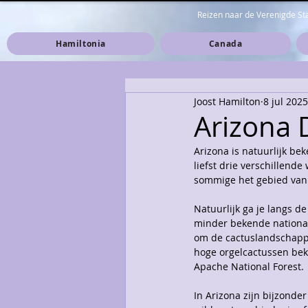
Reizen naar de Verenigde S
Hamiltonia
Canada
Joost Hamilton
8 jul 2025
Arizona 
Arizona is natuurlijk be
liefst drie verschillend
sommige het gebied van 
Natuurlijk ga je langs d
minder bekende nationale
om de cactuslandschappe
hoge orgelcactussen beki
Apache National Forest.
In Arizona zijn bijzonde