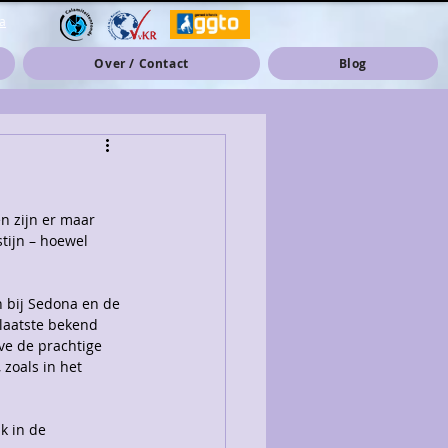
a
Over / Contact
Blog
n zijn er maar 
tijn – hoewel 
n bij Sedona en de 
 laatste bekend 
ve de prachtige 
zoals in het 
k in de 