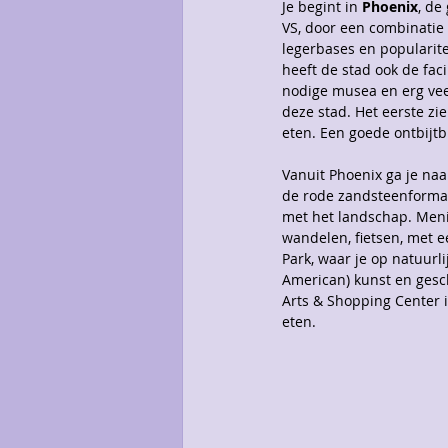
Je begint in 
Phoenix
, de
VS, door een combinatie 
legerbases en popularite
heeft de stad ook de faci
nodige musea en erg vee
deze stad. Het eerste zie
eten. Een goede ontbijtb
Vanuit Phoenix ga je na
de rode zandsteenformat
met het landschap. Menig
wandelen, fietsen, met ee
Park, waar je op natuurl
American) kunst en gesch
Arts & Shopping Center i
eten.