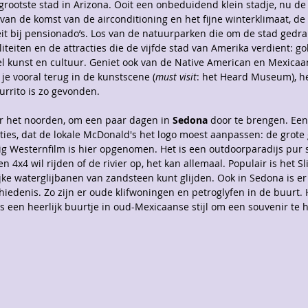
 grootste stad in Arizona. Ooit een onbeduidend klein stadje, nu de 
van de komst van de airconditioning en het fijne winterklimaat, d
it bij pensionado’s. Los van de natuurparken die om de stad gedra
liteiten en de attracties die de vijfde stad van Amerika verdient: go
l kunst en cultuur. Geniet ook van de Native American en Mexicaa
 je vooral terug in de kunstscene (
must visit
: het Heard Museum), het
urrito is zo gevonden.
ar het noorden, om een paar dagen in 
Sedona
 door te brengen. Een 
ies, dat de lokale McDonald's het logo moest aanpassen: de grote 
 Westernfilm is hier opgenomen. Het is een outdoorparadijs pur sa
n 4x4 wil rijden of de rivier op, het kan allemaal. Populair is het Sl
ijke waterglijbanen van zandsteen kunt glijden. Ook in Sedona is er 
iedenis. Zo zijn er oude klifwoningen en petroglyfen in de buurt.
s een heerlijk buurtje in oud-Mexicaanse stijl om een souvenir te h