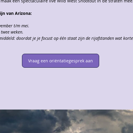
 maak een spectaculaire live Wild West Shootout in de straten mee
ijn van Arizona:
ovember t/m mei.
n twee weken.
middeld: doordat je je focust op één staat zijn de rijafstanden wat korte
Vraag een oriëntatiegesprek aan