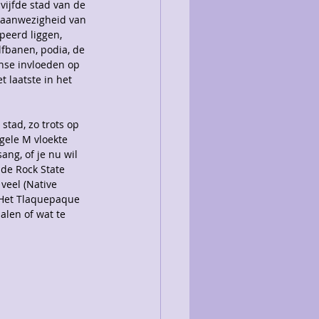
vijfde stad van de 
e aanwezigheid van 
peerd liggen, 
lfbanen, podia, de 
nse invloeden op 
 laatste in het 
stad, zo trots op 
gele M vloekte 
ng, of je nu wil 
ide Rock State 
veel (Native 
 Het Tlaquepaque 
alen of wat te 