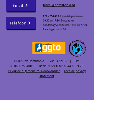
travel@hamiltonia.nl
Email
026 - 234 01 01
| werkdagen tussen
09:30 en 17:30. Dinsdag- en
Telefoon
donderdagavond tussen 19:00 en 20:00.
Zaterdagen tot 14:00.
©2026 by Hamiltonia | KVK:
94221561
| BTW:
NL005075340B89 | Bank: NL59 ASNB
8844 8359 75
Bekijk de algemene reisvoorwaarden
|
Lees de privacy
statement