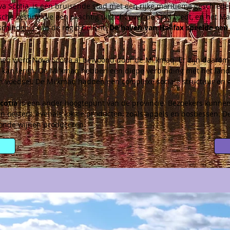
va Scotia, is een bruisende stad met een rijke maritieme geschied
sche vesting die een prachtig uitzicht over de stad biedt, en het 
schiedenis van de regio belicht. 
De haven van Halifax speelde een s
n werd Nova Scotia al bewoond door de Mi'kmaq. Er zijn daarom v
 kan leren. De Mi'kmaq hebben een diepe verbinding met het land 
n voedsel. De Mi'kmaq hadden een complexe sociale structuur en een
cotia 
is een ander hoogtepunt van de provincie. Bezoekers kunnen
n oesters, evenals lokale producten, zoals appels en bosbessen. De
roonde wijnen produceren.