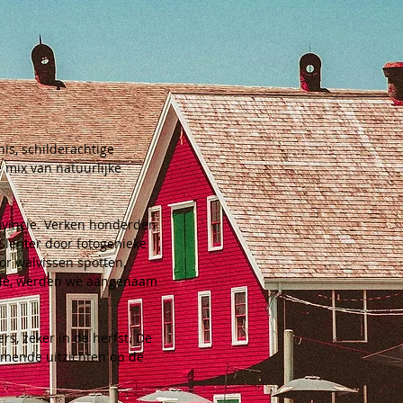
is, schilderachtige 
 mix van natuurlijke 
ovincie. Verken honderden 
Slenter door fotogenieke 
or walvissen spotten, 
alde, werden we aangenaam 
s, zeker in de herfst. De 
nemende uitzichten op de 