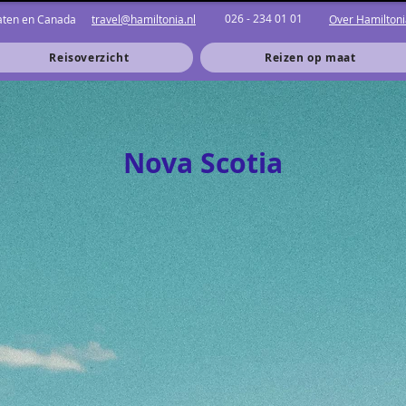
026 - 234 01 01
taten en Canada
travel@hamiltonia.nl
Over Hamiltoni
Reisoverzicht
Reizen op maat
Nova Scotia