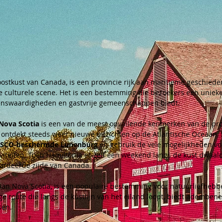
ostkust van Canada, is een provincie rijk aan maritieme geschieden
e culturele scene. Het is een bestemming die bezoekers een unieke
ienswaardigheden en gastvrije gemeenschappen biedt.
Nova Scotia
 is een van de meest opvallende kenmerken van de pr
ontdekt steeds weer nieuwe uitzichten op de Atlantische Oceaan. 
SCO-beschermde Lunenburg
 en gebruik de vele mogelijkheden vo
viteiten. Toen Hamiltonia er zelf een weekend langs de kust dwa
ardeerde zijde van Canada. 
an Nova Scotia, is een populaire bestemming voor natuurliefhebber
ige route die langs de kustlijn van het eiland loopt, biedt adembe
sen.