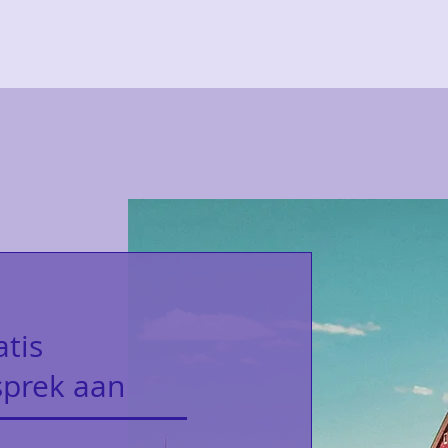
atis
sprek aan