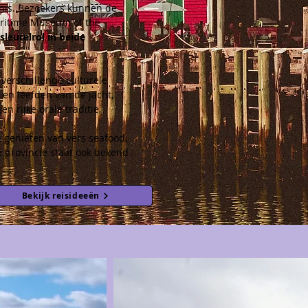
enis. Bezoekers kunnen de 
Maritime Museum of the 
leutelrol in beide 
erschillende culturele 
en leefden van de jacht, 
 rijke orale traditie,
 genieten van vers seafood, 
 provincie staat ook bekend 
Bekijk reisideeën