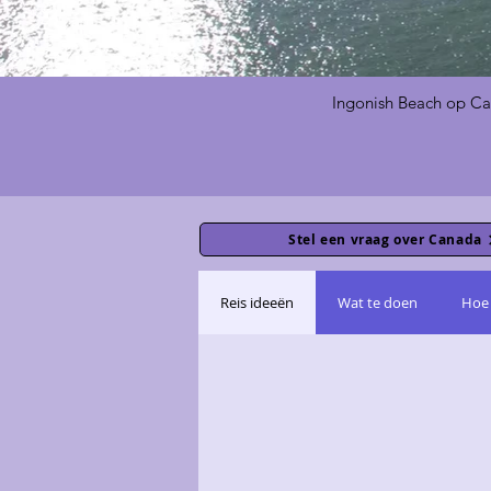
Ingonish Beach op Ca
Stel een vraag over Canada
Reis ideeën
Wat te doen
Hoe 