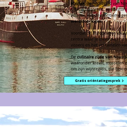
Halifax
, de hoofdstad van No
Citadel bezoeken, een histori
Atlantic, dat de maritieme ge
wereldoorlogen.
Voordat de Europeanen kwame
centra waar je meer over hen
visserij en het verzamelen va
De 
culinaire zijde van Nova S
waaronder kreeft, mosselen e
om zijn wijnregio's, die bek
Gratis oriëntatiegesprek