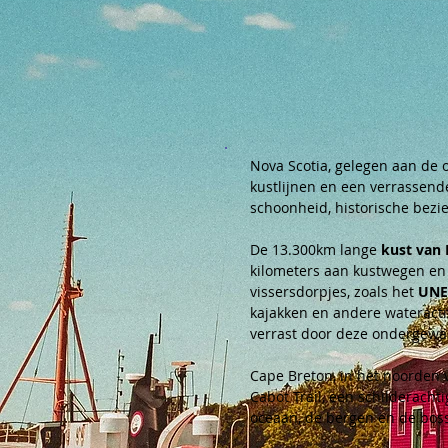
Nova Scotia, gelegen aan de o
kustlijnen en een verrassend
schoonheid, historische bez
De 13.300km lange 
kust van 
kilometers aan kustwegen en 
vissersdorpjes, zoals het 
UNE
kajakken en andere wateracti
verrast door deze ondergewa
Cape Breton, in het noorden v
Cabot Trail, een schilderacht
oceaan, de bergen en de bos