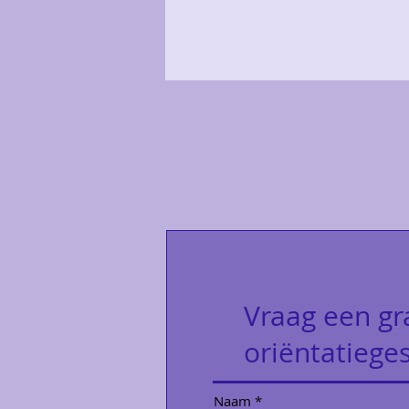
Vraag een gr
oriëntatiege
Naam