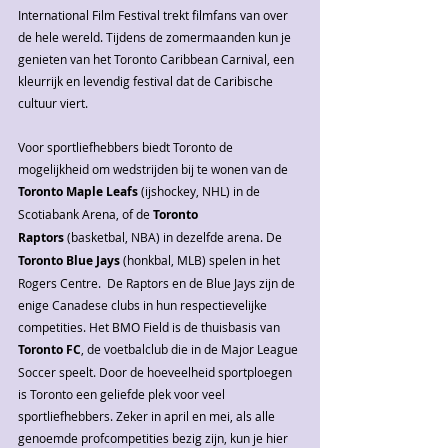
International Film Festival trekt filmfans van over 
de hele wereld. Tijdens de zomermaanden kun je 
genieten van het Toronto Caribbean Carnival, een 
kleurrijk en levendig festival dat de Caribische 
cultuur viert.
Voor sportliefhebbers biedt Toronto de 
mogelijkheid om wedstrijden bij te wonen van de 
Toronto Maple Leafs
 (ijshockey, NHL) in de 
Scotiabank Arena, of de 
Toronto 
Raptors
 (basketbal, NBA) in dezelfde arena. De 
Toronto Blue Jays 
(honkbal, MLB) spelen in het 
Rogers Centre.  De Raptors en de Blue Jays zijn de 
enige Canadese clubs in hun respectievelijke 
competities. Het BMO Field is de thuisbasis van 
Toronto FC
, de voetbalclub die in de Major League 
Soccer speelt. Door de hoeveelheid sportploegen 
is Toronto een geliefde plek voor veel 
sportliefhebbers. Zeker in april en mei, als alle 
genoemde profcompetities bezig zijn, kun je hier 