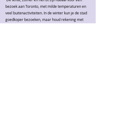
bezoek aan Toronto, met milde temperaturen en 
veel buitenactiviteiten. In de winter kun je de stad 
goedkoper bezoeken, maar houd rekening met 
koude temperaturen en sneeuw. Toch is Toronto 
ook 's winters een echt leuke stad om te bezoeken.
Hoe kom je er? 
Er zijn het hele jaar door directe vluchten van 
Amsterdam naar Toronto. Het vliegveld van 
Toronto ligt op ongeveer 30 minuten van het 
centrum.
Vervoer: 
Toronto heeft een uitstekend openbaar 
vervoerssysteem, inclusief trams, bussen en 
metro's. De stad is ook goed te verkennen per 
fiets of te voet. Ook openbaar vervoer naar 
andere grote steden van Oost-Canada (Ottawa, 
Montreal, en Québec City) is prima, maar ook de 
Niagara Falls zijn goed per trein bereikbaar.