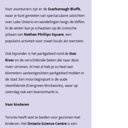
Voor avonturiers zijn er de 
Scarborough Bluffs
, 
waar je kunt genieten van spectaculaire uitzichten 
over Lake Ontario en wandelingen langs de kliffen. 
In de winter kun je schaatsen op de iconische 
ijsbaan van 
Nathan Phillips Square
, een 
populaire activiteit voor zowel locals als toeristen.
Ook bijzonder is het parkgebied rond de 
Don 
River 
en de verschillende beken die naar deze 
rivier stromen. Al met al heb je zo heel wat 
kilometers aaneengesloten parkgebied midden in 
de stad. Een mooi beginpunt is de oude 
steenfabriek (Evergreen Brickworks), waar op 
zaterdag ook een boerenmarkt is.
Voor kinderen
Toronto heeft veel te bieden voor gezinnen met 
kinderen. Het 
Ontario Science Centre
 is een 