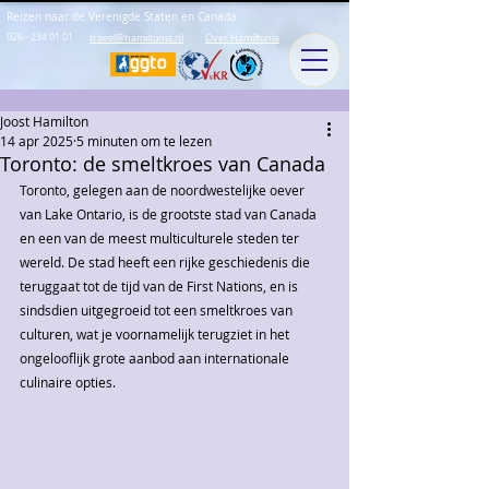
Reizen naar de Verenigde Staten en Canada
026 - 234 01 01
travel@hamiltonia.nl
Over Hamiltonia
Joost Hamilton
14 apr 2025
5 minuten om te lezen
Toronto: de smeltkroes van Canada
Toronto, gelegen aan de noordwestelijke oever 
van Lake Ontario, is de grootste stad van Canada 
en een van de meest multiculturele steden ter 
wereld. De stad heeft een rijke geschiedenis die 
teruggaat tot de tijd van de First Nations, en is 
sindsdien uitgegroeid tot een smeltkroes van 
culturen, wat je voornamelijk terugziet in het 
ongelooflijk grote aanbod aan internationale 
culinaire opties.