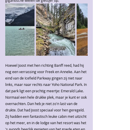
gigantische wielen de gletsjer op. 
Hoewel Joost met hen richting Banff reed, had hij 
nog een verrassing voor Freek en Anneke. Aan het 
eind van de Icefield Parkway gingen zij niet naar 
links, maar naar rechts naar Yoho National Park. In 
dat park ligt een prachtig meertje: Emerald Lake. 
Normaal een hele drukke plek, maar je kunt er ook 
overnachten. Dan heb je niet zo'n last van de 
drukte. Dat had Joost speciaal voor hen geregeld. 
Zij hadden een fantastisch leuke cabin met uitzicht 
op het meer, en in de lodge van het resort was het 
's avonds heerlijk genieten van het goede eten en 