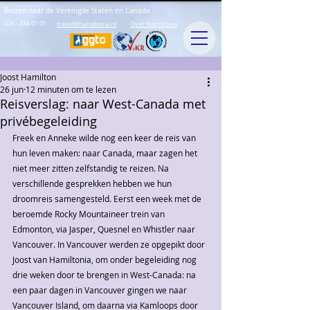
Reizen naar de Verenigde Staten en Canada
026 - 234 01 01
travel@hamiltonia.nl
Over Hamiltonia
Joost Hamilton
26 jun
12 minuten om te lezen
Reisverslag: naar West-Canada met
privébegeleiding
Freek en Anneke wilde nog een keer de reis van 
hun leven maken: naar Canada, maar zagen het 
niet meer zitten zelfstandig te reizen. Na 
verschillende gesprekken hebben we hun 
droomreis samengesteld. Eerst een week met de 
beroemde Rocky Mountaineer trein van 
Edmonton, via Jasper, Quesnel en Whistler naar 
Vancouver. In Vancouver werden ze opgepikt door 
Joost van Hamiltonia, om onder begeleiding nog 
drie weken door te brengen in West-Canada: na 
een paar dagen in Vancouver gingen we naar 
Vancouver Island, om daarna via Kamloops door 