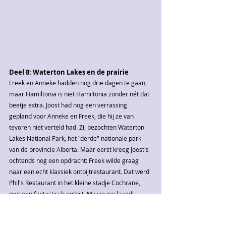
Deel 8: Waterton Lakes en de prairie
Freek en Anneke hadden nog drie dagen te gaan, 
maar Hamiltonia is niet Hamiltonia zonder nét dat 
beetje extra. Joost had nog een verrassing 
gepland voor Anneke en Freek, die hij ze van 
tevoren niet verteld had. Zij bezochten Waterton 
Lakes National Park, het "derde" nationale park 
van de provincie Alberta. Maar eerst kreeg Joost's 
ochtends nog een opdracht: Freek wilde graag 
naar een echt klassiek ontbijtrestaurant. Dat werd 
Phil's Restaurant in het kleine stadje Cochrane, 
met een fantastisch ontbijt. Missie geslaagd!
Het bijzondere als je uit Banff vertrekt is dat het 