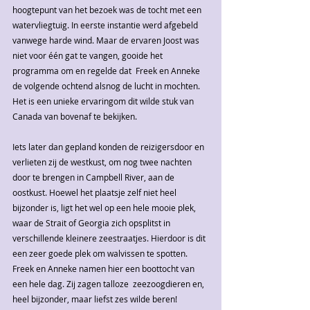
hoogtepunt van het bezoek was de tocht met een 
watervliegtuig. In eerste instantie werd afgebeld 
vanwege harde wind. Maar de ervaren Joost was 
niet voor één gat te vangen, gooide het 
programma om en regelde dat  Freek en Anneke 
de volgende ochtend alsnog de lucht in mochten. 
Het is een unieke ervaringom dit wilde stuk van 
Canada van bovenaf te bekijken.
Iets later dan gepland konden de reizigersdoor en 
verlieten zij de westkust, om nog twee nachten 
door te brengen in Campbell River, aan de 
oostkust. Hoewel het plaatsje zelf niet heel 
bijzonder is, ligt het wel op een hele mooie plek, 
waar de Strait of Georgia zich opsplitst in 
verschillende kleinere zeestraatjes. Hierdoor is dit 
een zeer goede plek om walvissen te spotten. 
Freek en Anneke namen hier een boottocht van 
een hele dag. Zij zagen talloze  zeezoogdieren en, 
heel bijzonder, maar liefst zes wilde beren!