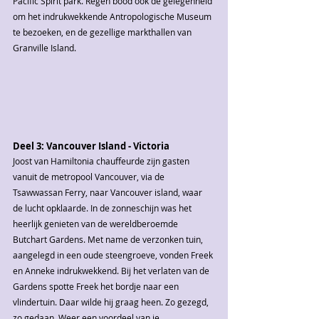
Pacific Spirit park. Regen bood ook de gelegenheid 
om het indrukwekkende Antropologische Museum 
te bezoeken, en de gezellige markthallen van 
Granville Island.
Deel 3: Vancouver Island - Victoria
Joost van Hamiltonia chauffeurde zijn gasten 
vanuit de metropool Vancouver, via de 
Tsawwassan Ferry, naar Vancouver island, waar 
de lucht opklaarde. In de zonneschijn was het 
heerlijk genieten van de wereldberoemde 
Butchart Gardens. Met name de verzonken tuin, 
aangelegd in een oude steengroeve, vonden Freek 
en Anneke indrukwekkend. Bij het verlaten van de 
Gardens spotte Freek het bordje naar een 
vlindertuin. Daar wilde hij graag heen. Zo gezegd, 
zo gedaan. Weer een voordeel van je 